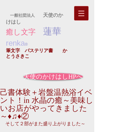
天使のか
一般社団法人
けはし
蓮華
癒し文字
renka
®
筆文字 パステリア書
か
とうさきこ
天使のかけはしHPへ
己書体験＋岩盤温熱浴イベ
ント！in 水晶の癒～美味し
いお店がやってきました
～♦♫♦②
そして２部がまた盛り上がりました～ 