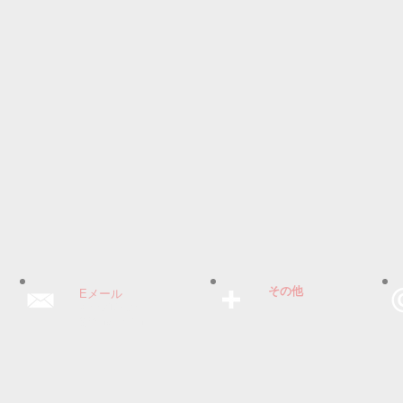
その他
Eメール
renka12saki
@gmail.com