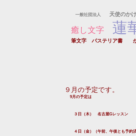
天使のか
一般社団法人
蓮
癒し文字
筆文字 パステリア書
９月の予定です。
9月の予定は
　３日（木）　名古屋Gレッスン　
　４日（金）（午前、午後とも予約