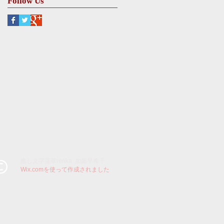
Follow Us
​癒し文字蓮華renka 加藤早希子
Wix.comを使って作成されました