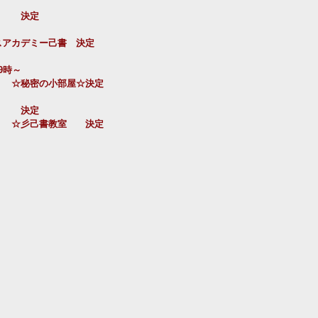
　　　決定
スアカデミー己書　決定
9時～
）　☆秘密の小部屋☆決定
　　　決定
　　☆彡己書教室　　決定