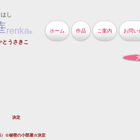
けはし
華
renka
ホーム
作品
ご案内
お問い
®
かとうさきこ
　　　　決定
済）☆秘密の小部屋☆決定