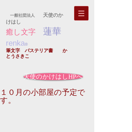
天使のか
一般社団法人
けはし
蓮華
癒し文字
renka
®
筆文字 パステリア書
か
とうさきこ
天使のかけはしHPへ
１０月の小部屋の予定で
す。