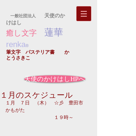
天使のか
一般社団法人
けはし
蓮華
癒し文字
renka
®
筆文字 パステリア書
か
とうさきこ
天使のかけはしHPへ
１月のスケジュール
１月　７日　（木）　☆彡　豊田市　
かもがた　 
　　　　　　　　　　１９時～ 