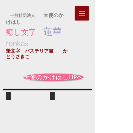
天使のか
一般社団法人
けはし
蓮華
癒し文字
renka
®
筆文字 パステリア書
か
とうさきこ
天使のかけはしHPへ
2020卓上カレンダー
心めくりカレンダー３１の癒やしの
初
卓
カ
上
レ
の
ン
他
ダ
に