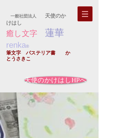
天使のか
一般社団法人
けはし
蓮華
癒し文字
renka
®
筆文字 パステリア書
か
とうさきこ
天使のかけはしHPへ