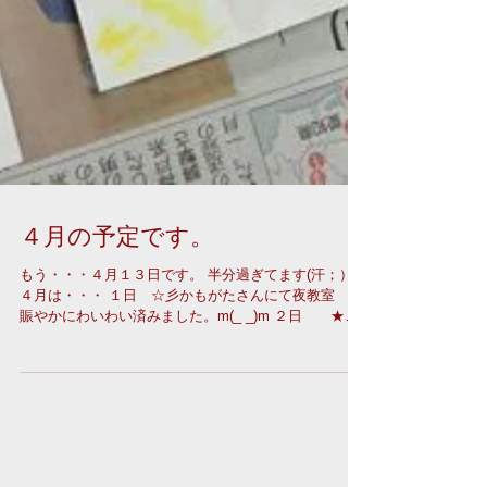
４月の予定です。
もう・・・４月１３日です。 半分過ぎてます(汗；）
４月は・・・ １日 ☆彡かもがたさんにて夜教室
賑やかにわいわい済みました。m(_ _)m ２日 ★豊
田市ヤナセ様にて限定教室 ありがとうございまし
た。...