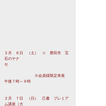
２月　６日　（土）　☆　豊田市　宝
石のヤナ
セ　　　　　　　　　　　　　 
　　　　　　　　※会員様限定幸座　
午後７時～９時
２月　７日　（日）　己書　プレミア
ム講座（大