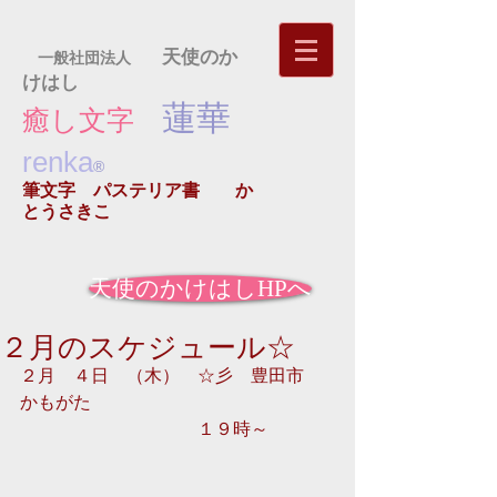
天使のか
一般社団法人
けはし
蓮華
癒し文字
renka
®
筆文字 パステリア書
か
とうさきこ
天使のかけはしHPへ
２月のスケジュール☆
２月　４日　（木）　☆彡　豊田市　
かもがた　 
　　　　　　　　　　１９時～ 