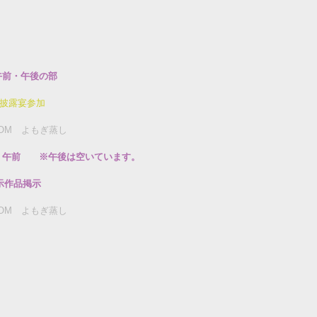
午前・午後の部
披露宴参加
OM　よもぎ蒸し
』午前　　※午後は空いています。
示作品掲示
OM　よもぎ蒸し