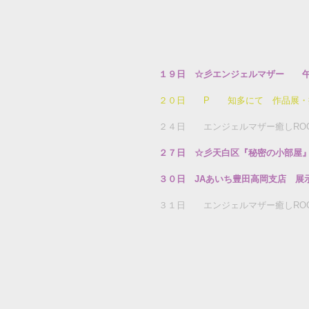
１９日　☆彡エンジェルマザー　　
２０日　　P　　知多にて　作品展・
２４日　　エンジェルマザー癒しRO
２７日　☆彡天白区『秘密の小部屋
３０日　JAあいち豊田高岡支店　展
３１日　　エンジェルマザー癒しRO