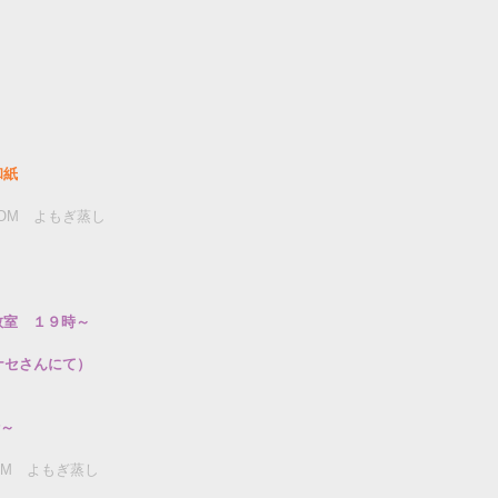
和紙
OM　よもぎ蒸し
教室　１９時～
ナセさんにて）
時～
OM　よもぎ蒸し