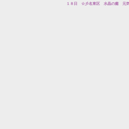
１８日　☆彡名東区　水晶の癒　元