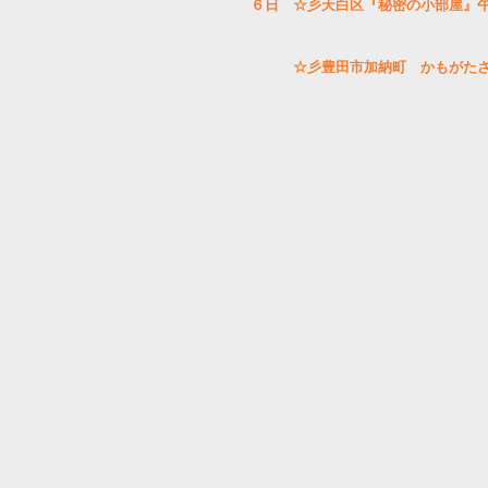
６日　☆彡天白区『秘密の小部屋』
　　　☆彡豊田市加納町　かもがた