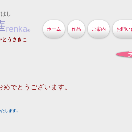
けはし
華
renka
ホーム
作品
ご案内
お問い
®
かとうさきこ
おめでとうございます。
いたします。