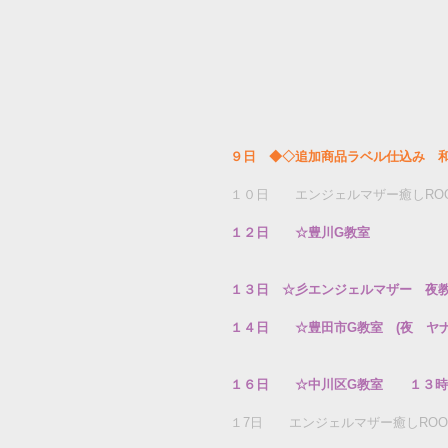
９日　◆◇追加商品ラベル仕込み　
１０日　　エンジェルマザー癒しRO
１２日　　☆豊川G教室
１３日　☆彡エンジェルマザー　夜
１４日　　☆豊田市G教室　(夜　ヤ
１６日　　☆中川区G教室　　１３
１7日　　エンジェルマザー癒しRO